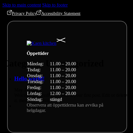
Skip to main content
Skip to footer
Privacy Policy
Accessibility Statement
Öppettider
Category:
Uncategorized
Måndag:
11.00 – 20.00
Tisdag:
11.00 – 20.00
Onsdag:
11.00 – 20.00
Hello world!
Torsdag:
11.00 – 20.00
Fredag:
11.00 – 20.00
May 17, 2025
Lördag:
12.00 – 20.00
Welcome to WordPress. This is your first post. Edit or delete
Söndag:
stängd
it, then start writing!
Observera att öppettiderna kan avvika på
helgdagar.