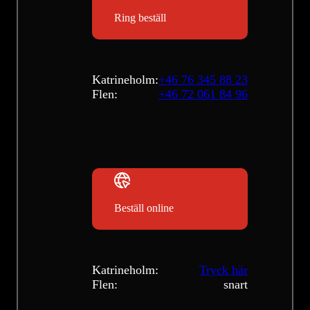
Ring beställ
Katrineholm:
+46 76 345 88 23
Flen:
+46 72 061 84 96
Beställ online
Katrineholm:
Tryck här
Flen:
snart